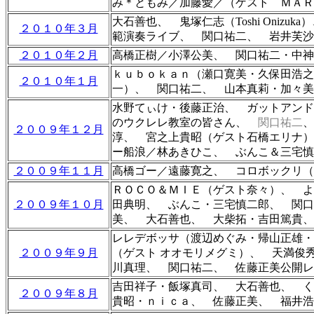
み＊ともみ／加藤愛／（ゲスト ＭＡＲ
大石善也
、 鬼塚仁志（Toshi Oni
２０１０年３月
範演奏ライブ、 関口祐二、 岩井芙沙
２０１０年２月
高橋正樹／小澤公美、 関口祐二・中神
ｋｕｂｏｋａｎ（瀬口寛美・久保田浩
２０１０年１月
一）、 関口祐二、
山本真莉・加々美
水野てぃけ・後藤正治、 ガットアン
のウクレレ教室の皆さん、
関口祐二
２００９年１２月
淳、 宮之上貴昭（ゲスト石橋エリナ）
ー船浪／林あきひこ、 ぶんこ＆三宅慎
２００９年１１月
高橋ゴー／遠藤寛之、
コロボックリ（
ＲＯＣＯ＆ＭＩＥ（ゲスト奈々）、 よ
２００９年１０月
田典明、 ぶんこ・三宅慎二郎、 関口
美、 大石善也、 大柴拓・吉田篤貴、
レレデボッサ（渡辺めぐみ・帰山正雄・志賀
２００９年９月
（ゲスト
オオモリメグミ）、 天満俊
川真理、 関口祐二
、
佐藤正美公開レ
吉田祥子・飯塚真司、 大石善也、 く
２００９年８月
貴昭・ｎｉｃａ、 佐藤正美
、 福井浩