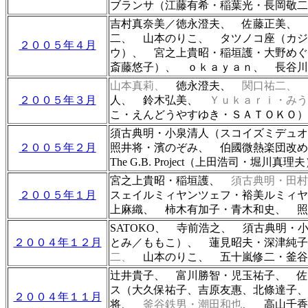
ブランサ（江藤有希・稲葉光・長岡敬
吉村真奈美／徳永澄夫、 佐藤正美、 
二、 山本のりこ、 タツノコ座（
カジ
２００５年４月
ウ）、
宮之上貴昭・稲垣護・大野め
斎藤悠子
）、 ｏｋａｙａｎ、
長谷川
山本真莉、
徳永澄夫、
関口祐二、
２００５年３月
人、 鈴木弘美、
Ｙｕｋａｒｉ・み
こ・えんどうやすゆき・ＳＡＴＯＫＯ
須古典明・小泉清人（スコイズミデュオ
２００５年２月
照井将・濱のぞみ、 伯國微熱楽団改
The G.B. Project（上田浩司・
宮之上貴昭・稲垣護、
須古典明・田村
２００５年１月
スェイルミィヤンツェフ・裕美ルミィ
上麻織、 柿木有加子・青木和史、 照
SATOKO、 寺前浩之、 須古典明
２００４年１２月
とみ／ももこ）、
蓮見昭夫・深津純子
二、
山本のりこ、
五十嵐修二・釜
辻井貴子、 富川勝智・児玉祐子、 佐
ス（大久保祐子、吉原友惠、北條達子、
２００４年１１月
将、
釜谷鉄男・潮田和也
、 高山千