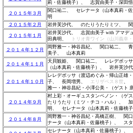
莉・佐藤桃子）
、 志賀由美子・深田悟
関口祐二、 セレナータ（山本真莉・佐
２０１５年３月
明
２０１５年２月
岩井芙沙代、 のたりうたりミツ、 関
岩井芙沙代、 志賀由美子 with ア
２０１５年１月
田典明、
トリオ青ワイン（山川義幸
岡野雅一・神谷昌紀
、 関口祐二、 
２０１４年１２月
美子、 山本真莉
天貝観姫、 関口祐二、 レレデボッサ
２０１４年１１月
（山本真莉・佐藤桃子）、 岩井芙沙代
レレデボッサ（渡辺めぐみ・帰山正雄・
２０１４年１０月
子、 長岡増男、
エリザベス８世
、
雅一・神谷昌紀・小澤公美・（ゲスト 
村上彩・オーギュスタンペノン・（ゲス
２０１４年９月
たりうたり（ミツ・チコ・ハル）、
加
明、
セレナータ（山本真莉・佐藤桃子
岡野雅一・神谷昌紀・高橋正樹、 関
２０１４年８月
ナータ（山本真莉・佐藤桃子）、
スタ
セレナータ（山本真莉・佐藤桃子）、