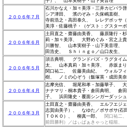
子）、 山本実樹子・山下美音理
石川かなえ・加々美淳・三井カピバラ啓
シア津田、
濱のぞみ・久保嶋直樹、
２００６年７月
寺前浩之・高田泰久、
レレデボッサ
美淳・佐藤桃子・（ゲスト：グスターボ
土田直之・齋藤由美香
、
藤原隆行・杉
莉・加々美淳
、
大野めぐみ・宮之上貴
２００６年６月
川勝智、 山本実樹子・山下美音理、 
田浩史、 Ｓｈｉｎｇｏ／山口友生、
須古典明
、 グランドパズ・ラグタイム
太、 山本真莉・加々美淳、 赤坂まり
２００６年５月
関口祐二、 佐藤美由紀、 ウォルフィ
樹、 ノミの心ぞう（飯塚英・成田美奈
志摩光信、 堀尾和孝・加藤華子、
大
２００６年４月
ナナマリ・桐本貴子・倉田典明、 倉田
子、 浜田隆史・覆面シンガーダッシュ
土田直之・齋藤由美香
、 エルフエジェ
志賀由美子）、 なゆた／
ボサボサ(石
２００６年３月
ＴＯＫＯ）、 柳真一郎、
関口祐二
前田勝利）／
はぃぱぁきゃっと稲垣、