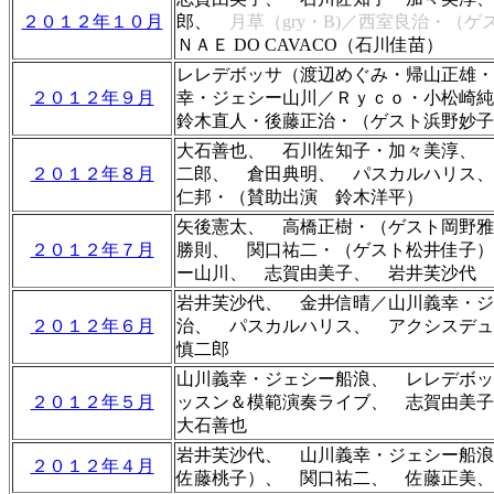
２０１２年１０月
郎、
月草（gry・B)／
西室良治・（ゲ
ＮＡＥ DO CAVACO（石川佳苗）
レレデボッサ（渡辺めぐみ・帰山正雄・
２０１２年９月
幸・ジェシー山川／Ｒｙｃｏ・小松崎
鈴木直人・後藤正治・（ゲスト浜野妙子
大石善也
、
石川佐知子・加々美淳
、
２０１２年８月
二郎、 倉田典明、 パスカルハリス、
仁邦・（賛助出演 鈴木洋平）
矢後憲太、 高橋正樹・（ゲスト岡野
２０１２年７月
勝則、 関口祐二・（ゲスト松井佳子
ー山川、
志賀由美子
、 岩井芙沙代
岩井芙沙代、 金井信晴／山川義幸・ジ
２０１２年６月
治
、 パスカルハリス、 アクシスデュ
慎二郎
山川義幸・ジェシー船浪、
レレデボ
２０１２年５月
ッスン＆模範演奏ライブ
、 志賀由美
大石善也
岩井芙沙代、
山川義幸・ジェシー船浪
２０１２年４月
佐藤桃子）
、 関口祐二
、 佐藤正美