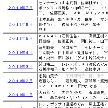
セレナータ（山本真莉・佐藤桃子）、 
２０１1年７月
ボックリ（長崎桜・山崎岳一）
、 ノミ
二
、 佐藤正美、 Ａｋｉ Ｍｉｙｏｓ
山本真莉・加々美淳・及川麻里、 マン
２０１1年６月
川佳苗）
、 後藤正治・根岸亜希子、 
典明
ＫＡＮＡＥ（石川佳苗）、 高橋正樹／
２０１1年５月
貝観姫、 佐藤正美、 関口祐二・山
蓮見昭夫、 関口祐二、 セレナータ（
２０１1年４月
ごん朝子・仲手川豊・筧井康子）、 宮
司・純吉・市川誠）（ゲスト
鈴谷桃子
関口祐二、 レレデボッサ（渡辺めぐみ
２０１1年３月
石川佐知子・加々美淳、 高橋史典、 
志賀由美子、
宇田川朝子・筧井康子・
２０１1年２月
近藤らら）、
蓮見昭夫・宮澤等・渡
ｋｏ・Ｅｕｍｉｒ Ｋ・田代つかさ
大石善也
、 岩井芙沙代、 浜田隆史／
２０１1年１月
淳、
高見美保・ないとうともみ、 ぷ
レレデボッサ（渡辺めぐみ・帰山正雄）