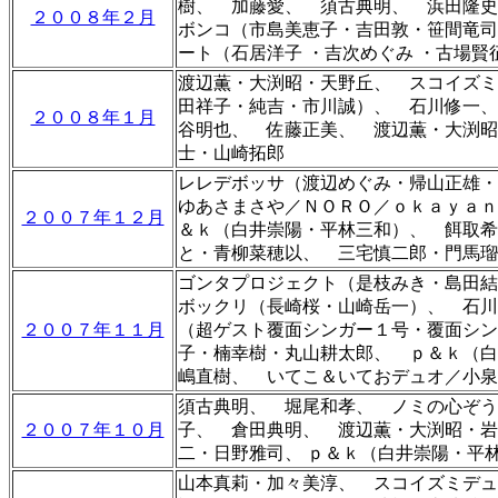
樹、 加藤愛、 須古典明、 浜田隆史
２００８年２月
ボンコ（市島美恵子・吉田敦・笹間竜司
ート（石居洋子 ・吉次めぐみ ・古場
渡辺薫・大渕昭・天野丘、 スコイズミ
田祥子・純吉・市川誠）、 石川修一
２００８年１月
谷明也、 佐藤正美
、 渡辺薫
・
大渕昭
士・山崎拓郎
レレデボッサ（渡辺めぐみ・帰山正雄
ゆあさまさや／ＮＯＲＯ／ｏｋａｙａ
２００７年１２月
＆ｋ（白井崇陽・平林三和）、 餌取希
と・
青柳菜穂以、
三宅慎二郎・門馬瑠
ゴンタプロジェクト（是枝みき・島田結
ボックリ（長崎桜・山崎岳一）、
石
２００７年１１月
（超ゲスト覆面シンガー１号・覆面シン
子・楠幸樹・丸山耕太郎、 ｐ＆ｋ（
嶋直樹、 いてこ＆いておデュオ／小泉
須古典明、 堀尾和孝、 ノミの心ぞう
２００７年１０月
子、 倉田典明、 渡辺薫・大渕昭・岩
二・日野雅司、 ｐ＆ｋ（白井崇陽・平
山本真莉・加々美淳、 スコイズミデュ