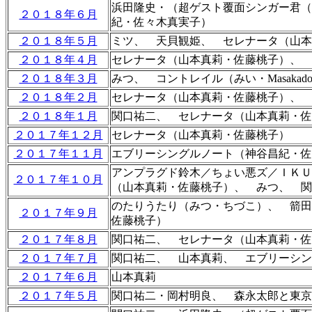
浜田隆史・（超ゲスト覆面シンガー君（
２０１８年６月
紀・佐々木真実子）
２０１８年５月
ミツ、 天貝観姫、 セレナータ（山本
２０１８年４月
セレナータ（山本真莉・佐藤桃子）、 
２０１８年３月
みつ、 コントレイル（みい・Masaka
２０１８年２月
セレナータ（山本真莉・佐藤桃子）、 
２０１８年１月
関口祐二、 セレナータ（山本真莉・佐
２０１７年１２月
セレナータ（山本真莉・佐藤桃子）
２０１７年１１月
エブリーシングルノート
（神谷昌紀・佐
アンプラグド鈴木／ちょい悪ズ／ＩＫＵ
２０１７年１０月
（山本真莉・佐藤桃子）、 みつ、 関
のたりうたり（みつ・ちづこ）
、 箭田
２０１７年９月
佐藤桃子）
２０１７年８月
関口祐二
、 セレナータ（山本真莉・佐
２０１７年７月
関口祐二、
山本真莉、 エブリーシン
２０１７年６月
山本真莉
２０１７年５月
関口祐二・岡村明良、 森永太郎と東