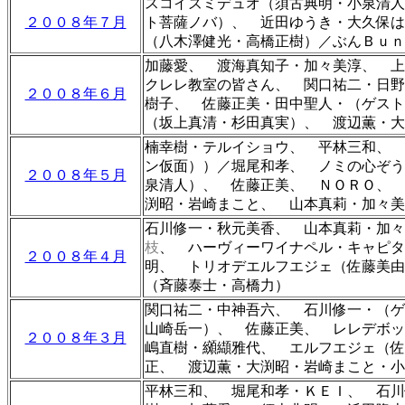
スコイズミデュオ（須古典明・小泉清人
２００８年７月
ト菩薩ノバ）、 近田ゆうき・大久保
（八木澤健光・高橋正樹）／ぶんＢｕｎ
加藤愛、 渡海真知子・加々美淳、 
クレレ教室の皆さん、 関口祐二・日野
２００８年６月
樹子、 佐藤正美・田中聖人・（ゲス
（坂上真清・杉田真実）
、 渡辺薫
・
大
楠幸樹・テルイショウ、 平林三和、 
ン仮面））／堀尾和孝、 ノミの心ぞう
２００８年５月
泉清人）、 佐藤正美、 ＮＯＲＯ、
渕昭・
岩崎まこと、
山本真莉・加々美
石川修一・秋元美香、 山本真莉・加々
枝
、 ハーヴィーワイナペル・キャピタル
２００８年４月
明、 トリオデエルフエジェ（佐藤美由
（斉藤泰士・高橋力）
関口祐二・中神吾六、 石川修一・（ゲ
山崎岳一）、 佐藤正美、
レレデボッ
２００８年３月
嶋直樹・纐纈雅代、
エルフエジェ（佐
正、 渡辺薫
・
大渕昭・
岩崎まこと・
小
平林三和、 堀尾和孝・ＫＥＩ、 石