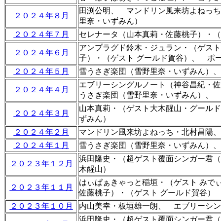
田渕公明、 マンドリン風来坊よねっち
２０２４年８月
里奈・いずみん）
２０２４年７月
セレナータ（山本真莉・佐藤桃子）・
アンプラグド鈴木・ジュラン・（ゲスト
２０２４年６月
子）・（ゲスト グールド賀谷）、 ポ
２０２４年５月
雪うさぎ楽団（雪野里奈・いずみん）、
エブリーシングルノート（神谷昌紀・佐
２０２４年４月
うさぎ楽団（雪野里奈・いずみん）、 
山本真莉・（ゲスト大木醒山・グールド
２０２４年３月
ずみん）
２０２４年２月
マンドリン風来坊よねっち・北村昌陽、
２０２４年１月
雪うさぎ楽団（雪野里奈・いずみん）、
浜田隆史・（超ゲスト覆面シンガー君（
２０２３年１２月
木醒山）
はぃぱぁきゃっと稲垣・（ゲスト みでぃ
２０２３年１１月
佐藤桃子）・（ゲスト グールド賀谷）
２０２３年１０月
内山美幸・板垣雄一朗、 エブリーシン
浜田隆史・（超ゲスト覆面シンガー君（