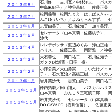
石川修一・吉川寛／中鉢洋夫、
パスカ
２０１３年８月
中島麻紀子）／神谷昌紀、 佐藤正美
松岡義和・松岡たまえ・はぃぱぁきゃ
２０１３年７月
んこゆういち）／よねくらみすず、
セ
２０１３年６月
志賀由美子
、 石川佐知子・加々美淳
、
セレナータ（山本真莉・佐藤桃子）、 
２０１３年５月
沙代
レレデボッサ（渡辺めぐみ・帰山正雄
２０１３年４月
ハリス
、 佐藤正美、 岡野雅一／神谷
大石善也
、 関口祐二
、 石川佐知子・
２０１３年３月
ガタク(永瀬晋・田窪一盛)
小澤公美／大山勇実、 まいたけ／ｔａ
２０１３年２月
子）、石水寛治／高橋正樹、 パスカ
２０１３年１月
岩井芙沙代、 志賀由美子
、 関口祐二
仲内拓磨／田山翔太、 パスカルハリス
２０１２年１２月
山本真莉、
ぶんこ＆三宅慎二郎、 関
岩井芙沙代、
セレナータ（山本真莉・
２０１２年１１月
DO CAVACO（石川佳苗）、 佐
志賀由美子、 石川佐知子・加々美淳