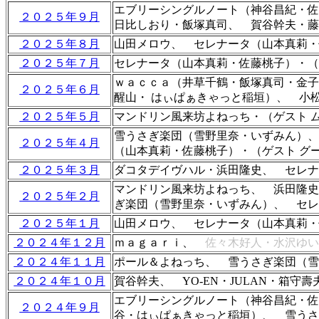
エブリーシングルノート（神谷昌紀・
２０２５年９月
日比しおり・飯塚真司、 賀谷幹夫・藤
２０２５年８月
山田メロウ、 セレナータ（山本真莉・
２０２５年７月
セレナータ（山本真莉・佐藤桃子）・（
ｗａｃｃａ（井草千鶴・飯塚真司・金
２０２５年６月
醒山・ はぃぱぁきゃっと稲垣）、 小松
２０２５年５月
マンドリン風来坊よねっち・（ゲスト 
雪うさぎ楽団（雪野里奈・いずみん）、
２０２５年４月
（山本真莉・佐藤桃子）・（ゲスト グ
２０２５年３月
ダコタデイヴハル・浜田隆史、 セレナ
マンドリン風来坊よねっち、 浜田隆史
２０２５年２月
ぎ楽団（雪野里奈・いずみん）、 セレ
２０２５年１月
山田メロウ、 セレナータ（山本真莉・
２０２４年１２月
ｍａｇａｒｉ、
佐々木好人・水沢ゆ
２０２４年１１月
ポール＆よねっち、 雪うさぎ楽団（雪
２０２４年１０月
賀谷幹夫、 YO-EN・JULAN・箱
エブリーシングルノート（神谷昌紀・佐
２０２４年９月
谷・はぃぱぁきゃっと稲垣）、 雪うさぎ