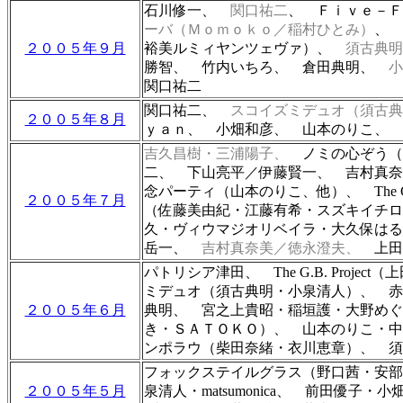
石川修一、
関口祐二
、 Ｆｉｖｅ－
ーバ（Ｍｏｍｏｋｏ／稲村ひとみ）
、
２００５年９月
裕美ルミィヤンツェヴァ）、
須古典
勝智、 竹内いちろ、 倉田典明
、
小
関口祐二
関口祐二、
スコイズミデュオ（須古典
２００５年８月
ｙａｎ、 小畑和彦、 山本のりこ、
吉久昌樹・三浦陽子、
ノミの心ぞう（
二、 下山亮平／伊藤賢一、 吉村真奈
念パーティ（山本のりこ、他）
、 The
２００５年７月
（佐藤美由紀
・
江藤有希
・
スズキイチロ
久・ヴィウマジオリベイラ
・
大久保はる
岳一、
吉村真奈美／徳永澄夫、
上田
パトリシア津田、 The G.B. Proj
ミデュオ（須古典明・小泉清人）、 赤
２００５年６月
典明、
宮之上貴昭・稲垣護・大野めぐ
き・ＳＡＴＯＫＯ）、 山本のりこ・
ンポラウ（柴田奈緒・衣川恵章）、 須
フォックステイルグラス（
野口茜・安
２００５年５月
泉清人・matsumonica、 前田優