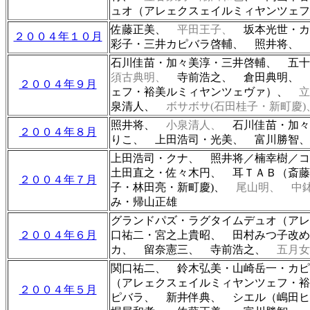
ュオ（
アレェクスェイルミィヤンツェフ
佐藤正美、
平田王子、
坂本光世・カ
２００４年１０月
彩子・三井カピバラ啓輔、 照井将、
石川佳苗・加々美淳・三井啓輔、
五
須古典明、
寺前浩之、 倉田典明、
２００４年９月
ェフ・裕美ルミィヤンツェヴァ）、
泉清人、
ボサボサ(石田桂子・新町慶
照井将、
小泉清人、
石川佳苗・加々
２００４年８月
りこ、 上田浩司・光美、 富川勝智
上田浩司・クナ、 照井将／楠幸樹／
土田直之・佐々木円、
耳ＴＡＢ（斎藤
２００４年７月
子・林田亮・新町慶)、
尾山明、
中
み・帰山正雄
グランドパズ・ラグタイムデュオ（
アレ
２００４年６月
口祐二・
宮之上貴昭、 田村みつ子改
カ、 留奈憲三、 寺前浩之、
五月
関口祐二、
鈴木弘美・山崎岳一・カ
（
アレェクスェイルミィヤンツェフ・裕
２００４年５月
ピバラ、 新井伴典、
シエル（嶋田