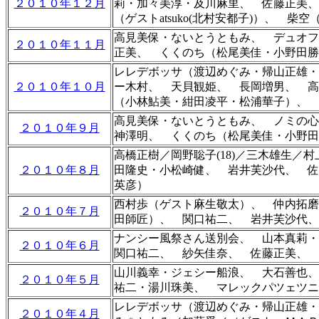
２０１０年１２月
莉・加々美淳・及川麻里、 佐藤正美、
（ゲスト
atsuko(
北村安都子)）、 柴空
高見美保・ないとうともみ、 デュオフ
２０１０年１１月
正美、 くくのち（松尾美佳・小野田勝
レレデボッサ（渡辺めぐみ・帰山正雄・
２０１０年１０月
ー木村、 天貝観姫、 長岡増男、 
（小林鮎美・紺田凌平・松浦華子）、 
高見美保・ないとうともみ、 ノミの心
２０１０年９月
神澤明、 くくのち（松尾美佳・小野田
高橋正樹／岡野聡子(18)／三木雄生
２０１０年８月
田隆史・小松崎健、 岩井芙沙代、 佐
英彦）
西村歩（ゲスト麻生敬太）、 仲内拓磨
２０１０年７月
田師匠）
、 関口祐二、 岩井芙沙代
、
ナンシー風祭さん送別会、 山本真莉
２０１０年６月
関口祐二、 紗矢佳奈、 佐藤正美、 
山川義幸・ジェシー船浪、 大石善也、
２０１０年５月
祐二・湯川珠美、
マレックパツェツニ
レレデボッサ（渡辺めぐみ・帰山正雄・
２０１０年４月