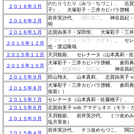
のたりうたり（みつ・ちづこ）
、 志賀
２０１６年３月
子）
、
犬塚彩子・三井カピバラ啓輔
岩井芙沙代、
関口祐二
、
神谷昌紀・
２０１６年２月
明
２０１６年１月
志賀由美子・深田悟、
犬塚彩子・三井
アマデュオス（モラ・カオキ）
、 セレ
２０１５年１２月
也・渡辺隆哉
２０１５年１１月
天貝観姫、 セレナータ（山本真莉・
犬塚彩子・三井カピバラ啓輔、 倉田典
２０１５年１０月
悟
、 朝賀伸介・関口祐二、
神谷昌紀
２０１５年９月
田山翔太、 山本真莉、 志賀由美子 w
犬塚彩子・三井カピバラ啓輔、 倉田典
２０１５年８月
仮面））
２０１５年７月
セレナータ（山本真莉・佐藤桃子）
、 
２０１５年６月
志賀由美子 with アマデュオス（モ
天貝観姫、 岩井芙沙代、 ミツ改めみ
２０１５年５月
塩月里奈）
岩井芙沙代、 チコ改めちづこ、 関口
２０１５年４月