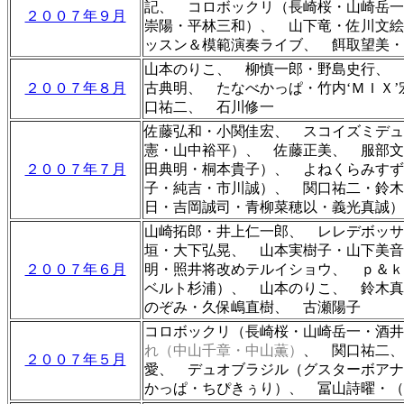
記、
コロボックリ（長崎桜・山崎岳
２００７年９月
崇陽・平林三和）、
山下竜・佐川文絵
ッスン＆模範演奏ライブ、 餌取望美・
山本のりこ、 柳慎一郎・野島史行、 
２００７年８月
古典明、 たなべかっぱ・竹内‘ＭＩＸ
口祐二、 石川修一
佐藤弘和・小関佳宏、 スコイズミデュ
憲・山中裕平）、 佐藤正美、 服部文
２００７年７月
田典明・桐本貴子）、 よねくらみす
子・純吉・市川誠）、 関口祐二・鈴木
日・吉岡誠司
・
青柳菜穂以
・
義光真誠
）
山崎拓郎・井上仁一郎、
レレデボッ
垣・大下弘晃、
山本実樹子・山下美
２００７年６月
明
・照井将改めテルイショウ、 ｐ＆ｋ
ベルト杉浦）、 山本のりこ、 鈴木
のぞみ・久保嶋直樹、 古瀬陽子
コロボックリ（長崎桜・山崎岳一・酒井
れ（中山千章・中山薫）
、 関口祐二、
２００７年５月
愛、 デュオブラジル（グスターボアナ
かっぱ・ちぴきぅり）、 冨山詩曜・（