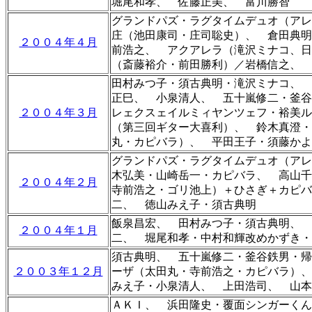
堀尾和孝、 佐藤正美、 富川勝智
グランドパズ・ラグタイムデュオ（
ア
庄（池田康司・庄司聡史）、 倉田典明
２００４年４月
前浩之、 アクアレラ（
滝沢ミナコ、日
（斎藤裕介・前田勝利）
／岩橋信之、 
田村みつ子・須古典明・滝沢ミナコ、 
正巳、 小泉清人、 五十嵐修二・釜谷鉄
２００４年３月
レェクスェイルミィヤンツェフ・裕美
（第三回ギター大喜利）、 鈴木真澄・
丸・カピバラ）、 平田王子・須藤かよ
グランドパズ・ラグタイムデュオ（
ア
木弘美・山崎岳一・カピバラ、 高山
２００４年２月
寺前浩之・ゴリ池上）＋ひさぎ＋カピ
二、 徳山みえ子・須古典明
飯泉昌宏、 田村みつ子・須古典明、 
２００４年１月
二、 堀尾和孝・中村和輝改めかずき・
須古典明、 五十嵐修二・釜谷鉄男・帰
２００３年１２月
ーザ（太田丸・寺前浩之・カピバラ）
みえ子・小泉清人、 上田浩司、 山本
ＡＫＩ、 浜田隆史・覆面シンガーく