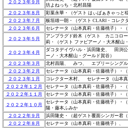
２０２３年９月
坊よねっち・北村昌陽
２０２３年８月
彩葉永華・（ゲスト はぃぱぁきゃっと
２０２３年７月
板垣雄一朗・（ゲスト CLARI・コ
２０２３年６月
セレナータ（山本真莉・佐藤桃子）・（
アンプラグド鈴木（ゲスト カニコロー
２０２３年５月
莉・（ゲスト ファビアーノ・大木醒山
ダコタデイヴハル・浜田隆史、 田渕公
２０２３年４月
ーノ・大木醒山・グールド賀谷）
２０２３年３月
北村昌陽、 みつ、 エブリーシングル
２０２３年２月
セレナータ（山本真莉・佐藤桃子）・（
２０２３年１月
コレクター木村、 セレナータ（山本真
２０２２年１２月
セレナータ（山本真莉・佐藤桃子）・（
２０２２年１１月
セレナータ（山本真莉・佐藤桃子）・（
セレナータ（山本真莉・佐藤桃子）・（
２０２２年１０月
陽・藤本ふみか
２０２２年９月
浜田隆史・（超ゲスト覆面シンガー君（
２０２２年８月
セレナータ（山本真莉・佐藤桃子）、 