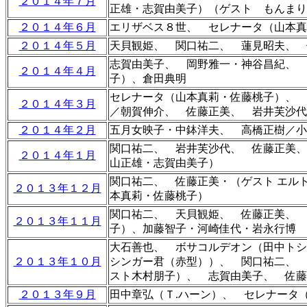
２０１４年７月
正雄・志賀由美子）（ゲスト もんまり
２０１４年６月
エリザベス８世、 セレナータ（山本真
２０１４年５月
天貝観姫、 関口祐二、 蓮見昭夫、 
志賀由美子
、 岡野雅一・神谷昌紀
、 
２０１４年４月
子）、倉田典明
セレナータ（山本真莉・佐藤桃子）、 
２０１４年３月
／朝賀伸介、 佐藤正美
、 岩井芙沙代
２０１４年２月
五月女映子・中鉢洋夫、 高橋正樹／小
関口祐二
、 岩井芙沙代
、 佐藤正美、
２０１４年１月
山正雄・志賀由美子）
関口祐二、 佐藤正美・（ゲスト エル
２０１３年１２月
本真莉・佐藤桃子）
関口祐二、 天貝観姫
、 佐藤正美、
２０１３年１１月
子）、
加藤智子・河崎佳代・岩永行博
大石善也
、 ボサコルデオン（田中ト
２０１３年１０月
シンガー君（赤型））、
関口祐二、 
スト木村朋子）
、 志賀由美子、 佐藤
２０１３年９月
田中章弘（Ｔ.ハーン）
、
セレナータ