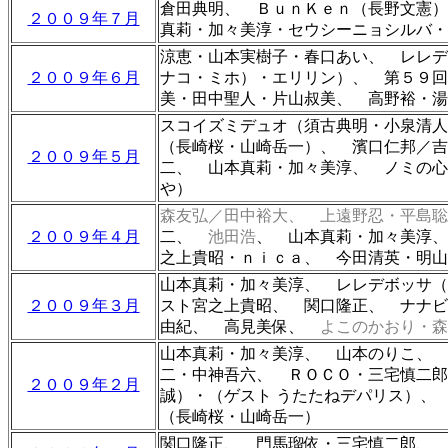
倉田典明、 ＢｕｎＫｅｎ（長野文憲）
２００９年７月
真莉・加々美淳・セウシーニョシルバ・
涼恵・山本実樹子・春口あい、
レレデ
２００９年６月
ナコ・ミホ）・エリリン）、 第５９回
美・田中聖人・片山叔美、 高野裕・湯
スコイズミデュオ（須古典明・小泉清人
（長崎桜・山崎岳一）、 濱口仁邦／吉
２００９年５月
二
、 山本真莉・加々美淳、 ノミの心
や）
森友弘／田中裕大、 上遠野忍・平島聡
２００９年４月
二、
池田浩
、 山本真莉・加々美淳、
之上貴昭・ｎｉｃａ、 今田清英・明山
山本真莉・加々美淳、
レレデボッサ（
２００９年３月
スト宮之上貴昭、 関口隆正、 ナナ
由紀、 高見美保、
よこのかおり・森
山本真莉・加々美淳、 山本のりこ、 
二・中神吾六、 ＲＯＣＯ・三宅慎二郎
２００９年２月
誠）・（ゲスト うたたねデパリス）、
（長崎桜・山崎岳一）
関口隆正、 門馬瑠依・三宅慎二郎、