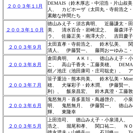
DEMAIS（鈴木厚志・中沼浩・片山
２００３年１1月
人、 カピホーザ（太田丸・寺前浩之・
素敵な仲間たち
徳山みえ子・須古典明、 近藤謙太・田
２００３年１０月
美、 清水百合・岩崎浤之、 藤森洋子
ラ、 佐藤正美・南澤大介、 吉田慶子
太田直孝・寺前浩之、 鈴木弘美、 関
２００３年９月
清人、 伊藤賢一、 藤岡おーゆみこ・
倉田典明、 ＡＫＩ、 徳山みえ子・小泉
２００３年８月
こ、 高山千香夫・工藤美穂、 DEM
樹／池庄（池田康司・庄司聡史）、 ア
笹子重治・熊本尚美、 鈴木弘美・Mo
２００３年７月
穂、 犬塚彩子・鈴木潤、 伊藤賢一、
利）、 飯泉昌宏、 鈴木真澄・工藤敦
鬼怒無月・喜多直殻・鳥越啓介、 小泉
２００３年６月
明、 鬼怒無月、 伊藤賢一、 徳山み
輝、 東隆幸
上田浩司、 徳山みえ子・小泉清人、 
２００３年５月
浩之、 堀尾和孝、 関口祐二、 ＮＯ
徳永澄夫・山崎岳一、 石川修一、 Tomo