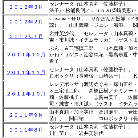
セレナータ（山本真莉・佐藤桃子）、
２０１２年３月
法子)・松浦良明／Ｌｕｎａ(柴崎美恵)
s.tayama・せり、 りかぽんと飯
２０１２年２月
諒）、
山川義幸・ジェシー船浪、 
岩井芙沙代、
セレナータ（山本真莉・
２０１２年１月
吉・市川誠・イチムラリカ）（ゲストま
ぶんこ＆三宅慎二郎、 山本真莉・加々
２０１１年１２月
かね・（ゲスト
油谷純花
・
黒島歩夏
・
中
希子
セレナータ（山本真莉・佐藤桃子）、
２０１１年１１月
ロボックリ（長崎桜・山崎岳一）、
Ｋ
レレデボッサ（渡辺めぐみ・帰山正雄・
＆三宅慎二郎、 高橋正樹／ナミノート
２０１１年１０月
莉・佐藤桃子）、 志賀由美子、 佐藤
司・純吉・市川誠）（ゲスト イチムラ
山本真莉・加々美淳・及川麻里、 倉田
２０１１年９月
苗）、 関口祐二、
コロボックリ（長
セレナータ（山本真莉・佐藤桃子）、 
２０１１年８月
川佳苗）、 岩井芙沙代