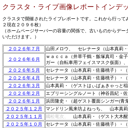
クラスタ・ライブ画像レポートインデ
クラスタで開催されたライブレポートです。これから行って
２現在２０９６枚）
（ホームページサーバーの容量の関係で、古いものからデー
いただけます。）
２０２６年７月
山田メロウ、 セレナータ（山本真莉・
ｗａｃｃａ（井草千鶴・飯塚真司・金
２０２６年６月
ガー（自転車用フェイスマスク仮面）、
２０２６年５月
セレナータ（山本真莉・佐藤桃子）・（
２０２６年４月
セレナータ（山本真莉・佐藤桃子）・（
２０２６年３月
山本真莉・（ゲストはぃぱぁきゃっと稲
２０２６年２月
エブリーシングルノート（神谷昌紀・佐
２０２６年１月
浜田隆史・（超ゲスト覆面シンガー(青
２０２５年１２月
マンドリン風来坊よねっち、 山本真
２０２５年１１月
國松竜次、
山本真莉・（ゲスト大木醒
２０２５年１０月
セレナータ（山本真莉・佐藤桃子）・（