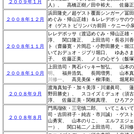
２００９年１月
人）、 高橋正樹／田中裕大、 佐藤正
浜田隆史／超ゲスト覆面シンガー／冨
２００８年１２月
めぐみ・帰山正雄）＆レレデボッサのウ
オ（ゲスト ビリンバカ前田・ケニー小
レレデボッサ（
渡辺めぐみ・帰山正雄・
淳、 関口隆正、 上田浩司・長谷川
２００８年１１月
ト（齋藤寛・片岡忍・小野田勝史・堀江
いておデュオ・ジブリ堀口、
ゆあさま
子、 佐藤正美、
ノミの心ぞう（
飯塚
上田浩司・輿石バッキー智弘、 山本
２００８年１０月
明
、 福井浩気、 長岡増男、 山本
川修一
、 高見美保・柳澤衛、 堀尾和
渡海真知子・加々美淳・川瀬眞司、 
２００８年９月
野田勝史）、
スコイズミデュオ（須古
淳、 佐藤正美・関根真理、 ひろアク
門馬瑠依・三宅慎二郎、 いてこ＆いて
司・吉田祥子・純吉・市川誠）・ゲスト
２００８年８月
山勇実、 山本のりこ
、
エルフエジェ
一）、 関口祐二／上田浩司、 石川修