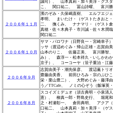
誠司）、 山本真莉・加々美淳・グス
こ、 関口祐二、 冨山詩曜、 富川勝
濱のぞみ・久保嶋直樹、
エルフエジェ
孝明、 まいたけ・（ゲストたきおと
２００６年１１月
二、
撫くみ、 ナナマリ・（ゲスト
真穂
・
佐々木典子
・
市川誠
・
佐々木潤哉
関口祐二
サマ・パロワナ（日野良一・宮崎幸子）
ッサ（渡辺めぐみ・帰山正雄・志賀由美
２００６年１０月
山本のりこ、 佐藤正美、 富川勝智、
み）、 森淳一・松本祥久・いしかわか
京子）、 コーコーヤ（笹子重治・江藤
志賀由美子・潮先保彦、
渡辺薫トリ
齋藤由美香、 前田ひろみ・宗のぶひこ
２００６年９月
栄・栗山豊二）、 大野めぐみ・藤澤
う／TTCafe、 ノミの心ぞう（
飯塚英
スコイズミデュオ（須古典明・小泉清
憲）、
柳真一郎・野島史行
、 堀尾和
２００６年８月
之・村瀬彰一、 倉田典明
、 アクア（
口祐二、
山本真莉・加々美淳・（ゲス