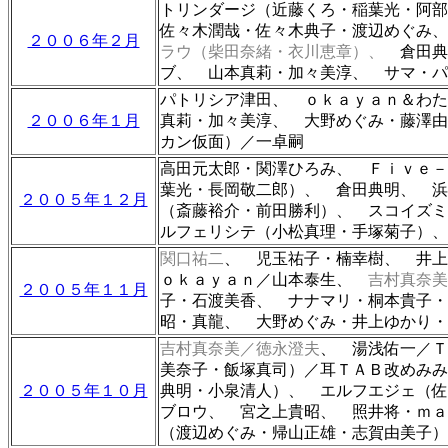
トリンダージ（近藤くろ・稲葉光・阿部
佐々木潤哉・佐々木典子・渡辺めぐみ、
２００６年２月
ラウ（柴田奈緒・衣川恵章）、
倉田
ブ、
山本真莉・加々美淳、 サマ・パ
パトリシア津田、 ｏｋａｙａｎ＆わ
２００６年１月
真莉・加々美淳、 大野めぐみ・藤澤由
カン仮面）／一卓嗣
高田元太郎・関澤ひろみ
、 Ｆｉｖｅ
葉光・長岡敬二郎）、 倉田典明
、 
２００５年１２月
（斎藤裕介・前田勝利）、 スコイズ
ルフェリシテ（小松真理・手塚菊子）
関口祐二
、 児玉祐子・楠幸樹、 井上
ｏｋａｙａｎ／山本泰生、
吉村真奈
２００５年１１月
子・石渡美香、 ナナマリ・桐本貴子
昭・真龍、 大野めぐみ・井上ゆかり・
吉村真奈美／徳永澄夫
、 湯浅佑一／
美奈子・飯塚真司）／耳ＴＡＢ改めみみ
２００５年１０月
典明・小泉清人）
、 エルフエジェ（佐
ブロウ、
宮之上貴昭、 照井将・ｍ
（渡辺めぐみ・帰山正雄・志賀由美子）