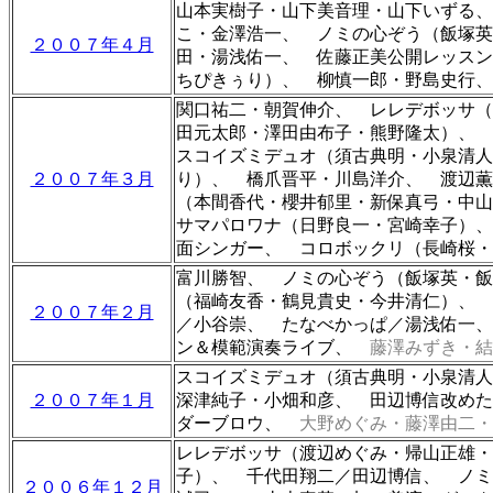
山本実樹子・山下美音理・山下いずる、
こ・金澤浩一、 ノミの心ぞう（
飯塚英
２００７年４月
田・湯浅佑一
、
佐藤正美公開レッスン
ちぴきぅり）、 柳慎一郎・野島史行、
関口祐二・朝賀伸介、 レレデボッサ（
田元太郎・澤田由布子・熊野隆太）、 
スコイズミデュオ（須古典明・小泉清人
２００７年３月
り）、 橋爪晋平・川島洋介、
渡辺薫
（本間香代・櫻井郁里・新保真弓・中山
サマパロワナ（日野良一・宮崎幸子）、
面シンガー、 コロボックリ（長崎桜・
富川勝智、 ノミの心ぞう（
飯塚英・飯
（福崎友香
・
鶴見貴史
・
今井清仁
）、 
２００７年２月
／小谷崇、 たなべかっぱ／湯浅佑一、
ン＆模範演奏ライブ、
藤澤みずき・結
スコイズミデュオ（須古典明・小泉清
２００７年１月
深津純子・小畑和彦、 田辺博信改めた
ダーブロウ
、
大野めぐみ・藤澤由二・
レレデボッサ（渡辺めぐみ・帰山正雄
子）、 千代田翔二／田辺博信、 ノミ
２００６年１２月